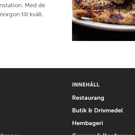
instation. Med de
rgon till kväll.
INNEHÅLL
Restaurang
Butik & Drivmedel
Hembageri