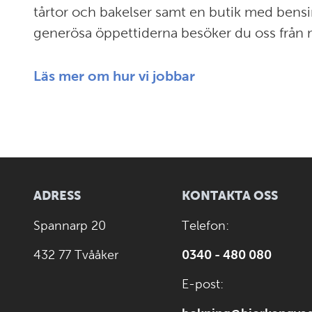
tårtor och bakelser samt en butik med bens
generösa öppettiderna besöker du oss från mo
Läs mer om hur vi jobbar
ADRESS
KONTAKTA OSS
Spannarp 20
Telefon:
432 77 Tvååker
0340 - 480 080
E-post: