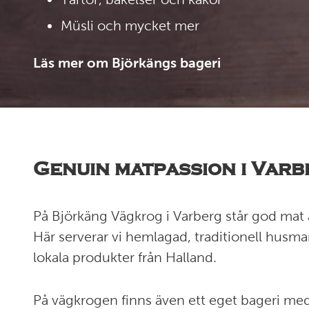
Müsli och mycket mer
Läs mer om Björkängs bageri
Genuin matpassion i Varb
På Björkäng Vägkrog i Varberg står god mat av
Här serverar vi hemlagad, traditionell husma
lokala produkter från Halland.
På vägkrogen finns även ett eget bageri me