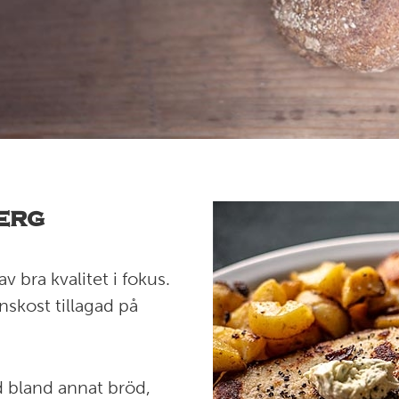
erg
 bra kvalitet i fokus.
nskost tillagad på
d bland annat bröd,