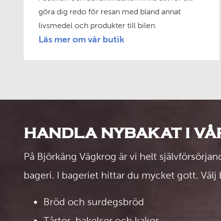
göra dig redo för resan med bland annat
livsmedel och produkter till bilen.
Läs mer om vår butik
HANDLA NYBAKAT I VÅ
På Björkäng Vägkrog är vi helt självförsörja
bageri. I bageriet hittar du mycket gott. Väl
Bröd och surdegsbröd
Tårtor, bakelser och kakor