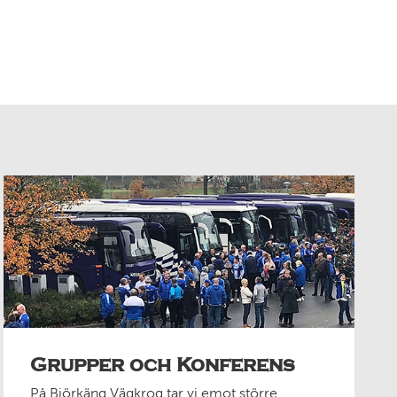
Grupper och Konferens
På Björkäng Vägkrog tar vi emot större