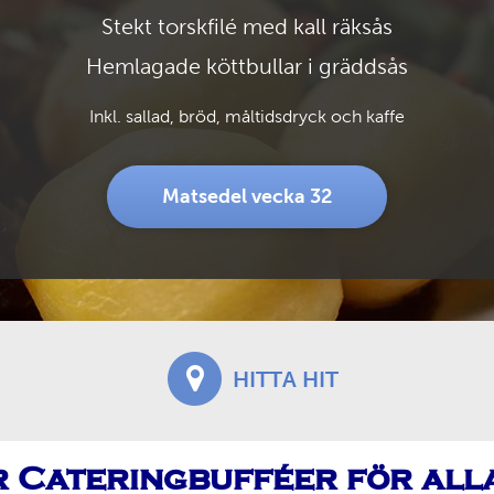
Stekt torskfilé med kall räksås
Hemlagade köttbullar i gräddsås
Inkl. sallad, bröd, måltidsdryck och kaffe
Matsedel vecka 32
HITTA HIT
r Cateringbufféer för alla