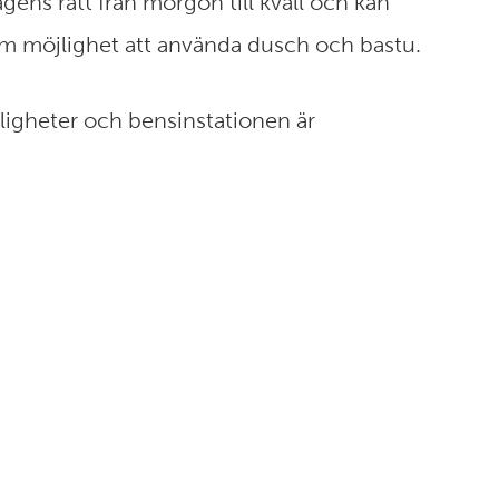
ens rätt från morgon till kväll och kan
tom möjlighet att använda dusch och bastu.
jligheter och bensinstationen är