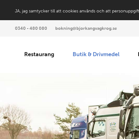
JA, jag samtycker till att cookies används och att personuppgif
0340 - 480 080
bokning@bjorkangvagkrog.se
Restaurang
Butik & Drivmedel