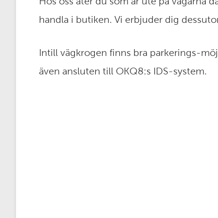
Hos oss äter du som är ute på vägarna dag
handla i butiken. Vi erbjuder dig dessu
Intill vägkrogen finns bra parkerings-mö
även ansluten till OKQ8:s IDS-system.