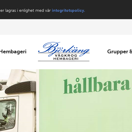
ter lagras i enlighet med vår
integritetspolicy.
Hembageri
Grupper &