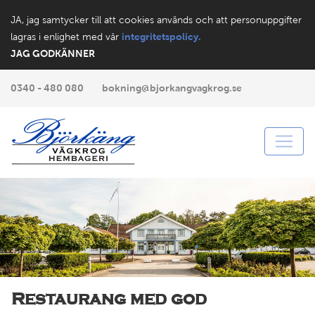
JA, jag samtycker till att cookies används och att personuppgifter
lagras i enlighet med vår
integritetspolicy.
JAG GODKÄNNER
0340 - 480 080
bokning@bjorkangvagkrog.se
Restaurang med god